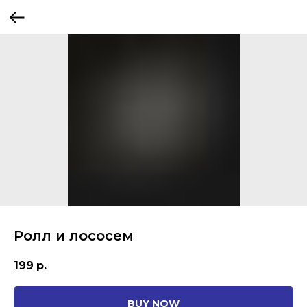
Ролл и лососем
199
р.
BUY NOW