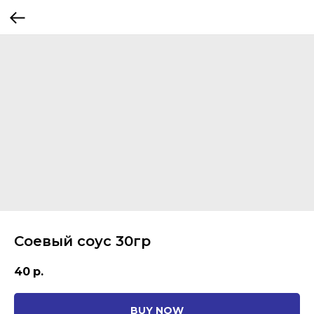
Соевый соус 30гр
40
р.
BUY NOW