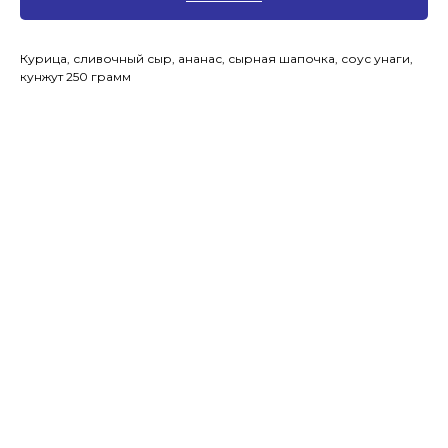
Курица, сливочный сыр, ананас, сырная шапочка, соус унаги,
кунжут 250 грамм