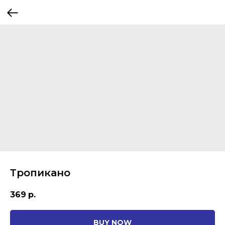
Тропикано
369
р.
BUY NOW