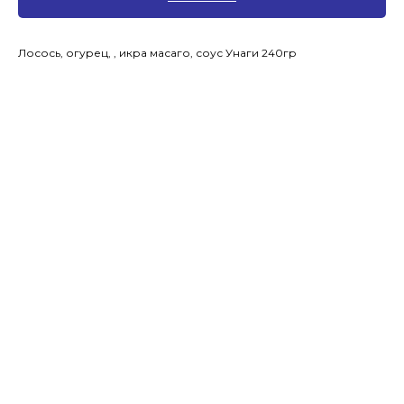
Лосось, огурец, , икра масаго, соус Унаги 240гр