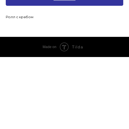
Ролл с крабом
Tilda
Made on