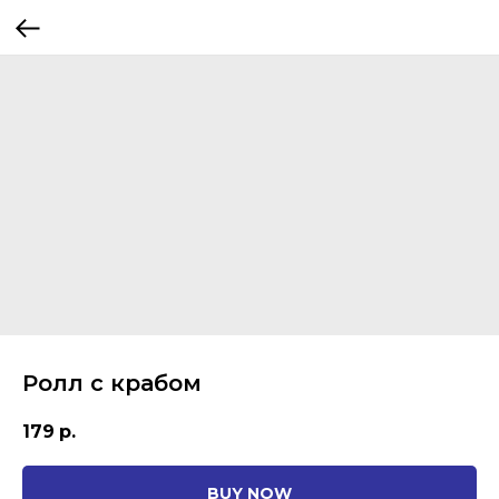
Ролл с крабом
179
р.
BUY NOW