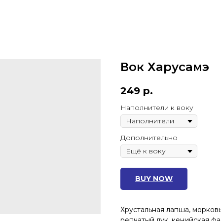
Вок Харусамэ
249
р.
Наполнители к воку
Дополнительно
BUY NOW
Хрустальная лапша, морковь
репчатый лук, кенийская фа