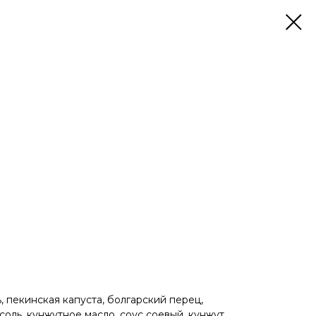
, пекинская капуста, болгарский перец,
соль, кунжутное масло, соус соевый, кунжут